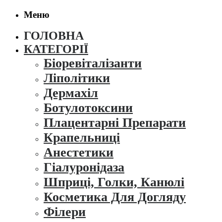
Меню
ГОЛОВНА
КАТЕГОРІЇ
Біоревіталізанти
Ліполітики
Дермахіл
Ботулотоксини
Плацентарні Препарати
Крапельниці
Анестетики
Гіалуронідаза
Шприці, Голки, Канюлі
Косметика Для Догляду
Філери