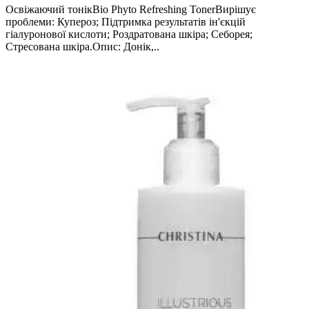
Освіжаючий тонікBio Phyto Refreshing TonerВирішує
проблеми: Купероз; Підтримка результатів ін'єкцій
гіалуронової кислоти; Роздратована шкіра; Себорея;
Стресована шкіра.Опис: Донік,..