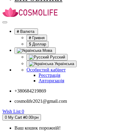
₴
Валюта
₴ Гривня
$ Доллар
Мова
Русский
Українська
Особистий кабінет
Реєстрація
Авторизація
+380684219869
cosmolife2021@gmail.com
Wish List
0
0
My Cart
₴0.00грн
Ваш кошик порожній!