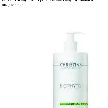
якісного очищення шкіри!Ефективно видаляє залишки
шкірного сала..