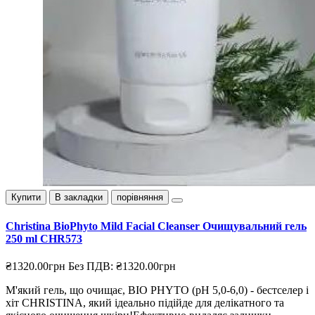
Купити
В закладки
порівняння
Christina BioPhyto Mild Facial Cleanser Очищувальний гель
250 ml CHR573
₴1320.00грн
Без ПДВ: ₴1320.00грн
М'який гель, що очищає, BIO PHYTO (pH 5,0-6,0) - бестселер і
хіт CHRISTINA, який ідеально підійде для делікатного та