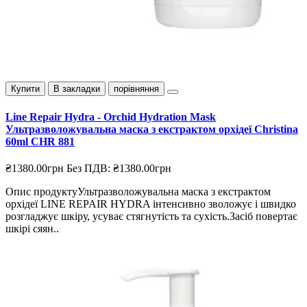
Купити
В закладки
порівняння
Line Repair Hydra - Orchid Hydration Mask
Ультразволожувальна маска з екстрактом орхідеї Christina
60ml CHR 881
₴1380.00грн
Без ПДВ: ₴1380.00грн
Опис продуктуУльтразволожувальна маска з екстрактом
орхідеї LINE REPAIR HYDRA інтенсивно зволожує і швидко
розгладжує шкіру, усуває стягнутість та сухість.Засіб повертає
шкірі сяян..