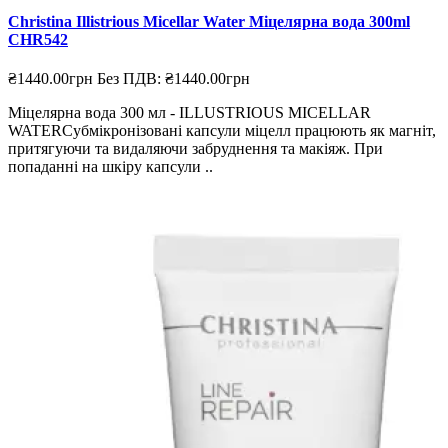
Christina Illistrious Micellar Water Міцелярна вода 300ml
CHR542
₴1440.00грн
Без ПДВ: ₴1440.00грн
Міцелярна вода 300 мл - ILLUSTRIOUS MICELLAR
WATERСубмікронізовані капсули міцелл працюють як магніт,
притягуючи та видаляючи забруднення та макіяж. При
попаданні на шкіру капсули ..