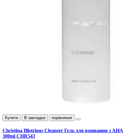
Купити
В закладки
порівняння
Christina Illistrious Cleanser Гель для вмивания з АНА
300ml CHR543