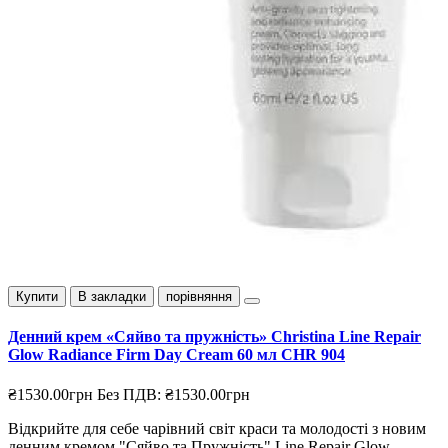
Купити
В закладки
порівняння
Денний крем «Сяйво та пружність» Christina Line Repair
Glow Radiance Firm Day Cream 60 мл CHR 904
₴1530.00грн
Без ПДВ: ₴1530.00грн
Відкрийте для себе чарівний світ краси та молодості з новим
денним кремом "Сяйво та Пружність" Line Repair Glow —