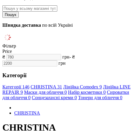
Пошук
Швидка доставка
по всій Україні
Фільтр
Price
₴
грн
-
₴
грн
Категорії
Категорії
146
CHRISTINA
31
Лінійка Comodex
9
Лінійка LINE
REPAIR
9
Маски для обличчя
0
Набір косметики
0
Сироватки
для обличчя
0
Сонцезахисні креми
0
Тонери для обличчя
0
CHRISTINA
CHRISTINA