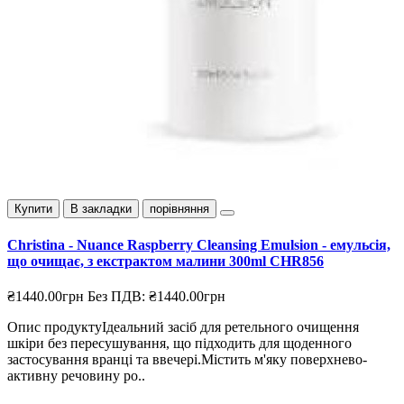
Купити
В закладки
порівняння
Christina - Nuance Raspberry Cleansing Emulsion - емульсія,
що очищає, з екстрактом малини 300ml CHR856
₴1440.00грн
Без ПДВ: ₴1440.00грн
Опис продуктуІдеальний засіб для ретельного очищення
шкіри без пересушування, що підходить для щоденного
застосування вранці та ввечері.Містить м'яку поверхнево-
активну речовину ро..