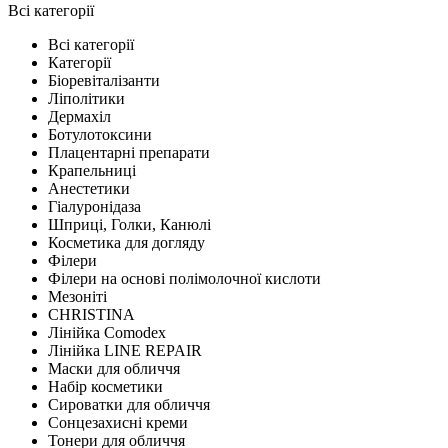
Всі категорії
Всі категорії
Категорії
Біоревіталізанти
Ліполітики
Дермахіл
Ботулотоксини
Плацентарні препарати
Крапельниці
Анестетики
Гіалуронідаза
Шприці, Голки, Канюлі
Косметика для догляду
Філери
Філери на основі полімолочної кислоти
Мезоніті
CHRISTINA
Лінійка Comodex
Лінійка LINE REPAIR
Маски для обличчя
Набір косметики
Сироватки для обличчя
Сонцезахисні креми
Тонери для обличчя